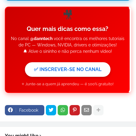
🎥
Quer mais dicas como essa?
No canal
@danntech
você encontra os melhores tutoriais
de PC — Windows, NVIDIA, drivers e otimizações!
🔔 Ative o sininho e não perca nenhum vídeo!
✅ INSCREVER-SE NO CANAL
⭐ Junte-se a quem já aprendeu — é 100% gratuito!
Facebook
You might like