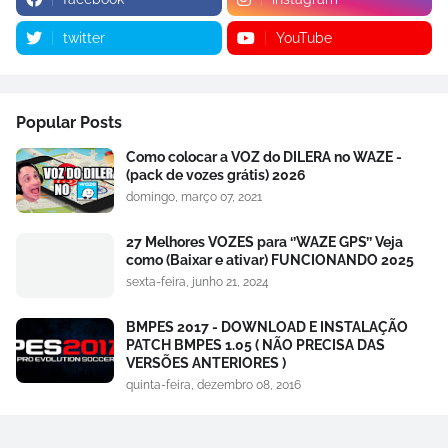
twitter
YouTube
Popular Posts
Como colocar a VOZ do DILERA no WAZE -
(pack de vozes grátis) 2026
domingo, março 07, 2021
27 Melhores VOZES para ‘’WAZE GPS’’ Veja
como (Baixar e ativar) FUNCIONANDO 2025
sexta-feira, junho 21, 2024
BMPES 2017 - DOWNLOAD E INSTALAÇÃO
PATCH BMPES 1.05 ( NÃO PRECISA DAS
VERSÕES ANTERIORES )
quinta-feira, dezembro 08, 2016