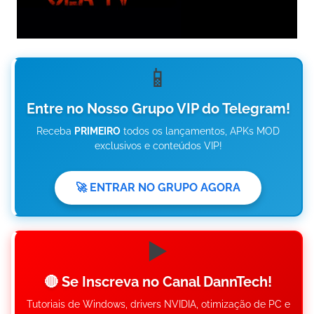
📱
Entre no Nosso Grupo VIP do Telegram!
Receba
PRIMEIRO
todos os lançamentos, APKs MOD
exclusivos e conteúdos VIP!
🚀 ENTRAR NO GRUPO AGORA
▶️
🔴 Se Inscreva no Canal DannTech!
Tutoriais de Windows, drivers NVIDIA, otimização de PC e