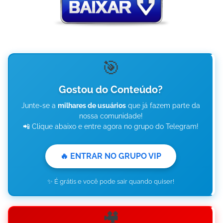
🎯
Gostou do Conteúdo?
Junte-se a
milhares de usuários
que já fazem parte da
nossa comunidade!
📲 Clique abaixo e entre agora no grupo do Telegram!
🔥 ENTRAR NO GRUPO VIP
✨ É grátis e você pode sair quando quiser!
🎥