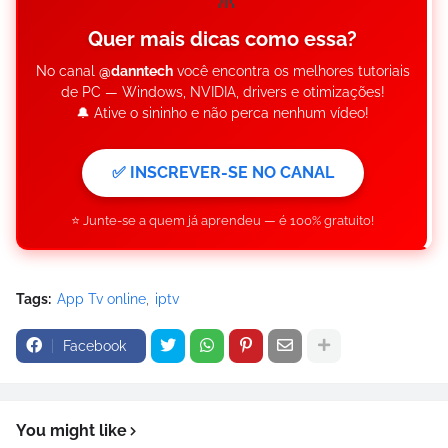
Quer mais dicas como essa?
No canal
@danntech
você encontra os melhores tutoriais
de PC — Windows, NVIDIA, drivers e otimizações!
🔔 Ative o sininho e não perca nenhum vídeo!
✅ INSCREVER-SE NO CANAL
⭐ Junte-se a quem já aprendeu — é 100% gratuito!
Tags:
App Tv online
iptv
Facebook
You might like