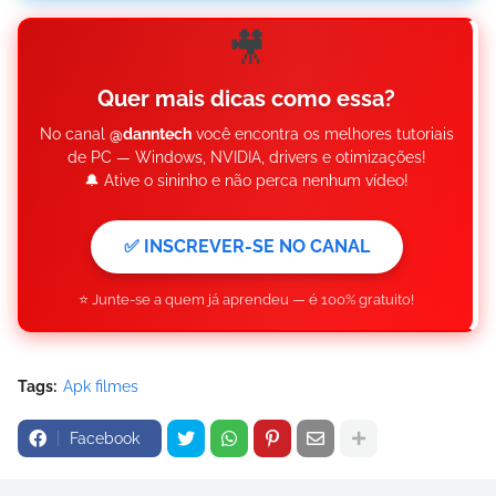
🎥
Quer mais dicas como essa?
No canal
@danntech
você encontra os melhores tutoriais
de PC — Windows, NVIDIA, drivers e otimizações!
🔔 Ative o sininho e não perca nenhum vídeo!
✅ INSCREVER-SE NO CANAL
⭐ Junte-se a quem já aprendeu — é 100% gratuito!
Tags:
Apk filmes
Facebook