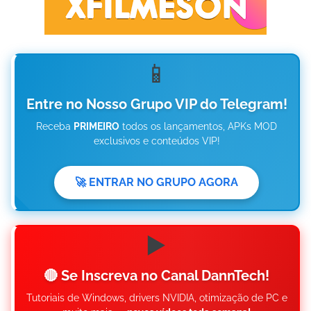
📱
Entre no Nosso Grupo VIP do Telegram!
Receba
PRIMEIRO
todos os lançamentos, APKs MOD
exclusivos e conteúdos VIP!
🚀 ENTRAR NO GRUPO AGORA
▶️
🔴 Se Inscreva no Canal DannTech!
Tutoriais de Windows, drivers NVIDIA, otimização de PC e