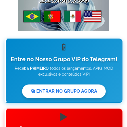
📱
Entre no Nosso Grupo VIP do Telegram!
Receba
PRIMEIRO
todos os lançamentos, APKs MOD
exclusivos e conteúdos VIP!
🚀 ENTRAR NO GRUPO AGORA
▶️