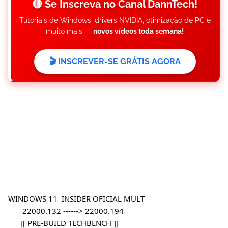
🔴 Se Inscreva no Canal DannTech!
Tutoriais de Windows, drivers NVIDIA, otimização de PC e
muito mais —
novos vídeos toda semana!
🎬 INSCREVER-SE GRÁTIS AGORA
WINDOWS 11  INSIDER OFICIAL MULT
       22000.132 ------> 22000.194
      [[ PRE-BUILD TECHBENCH ]]