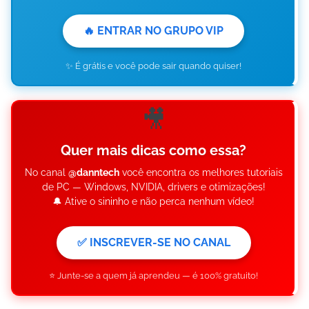
🔥 ENTRAR NO GRUPO VIP
✨ É grátis e você pode sair quando quiser!
🎥
Quer mais dicas como essa?
No canal
@danntech
você encontra os melhores tutoriais
de PC — Windows, NVIDIA, drivers e otimizações!
🔔 Ative o sininho e não perca nenhum vídeo!
✅ INSCREVER-SE NO CANAL
⭐ Junte-se a quem já aprendeu — é 100% gratuito!