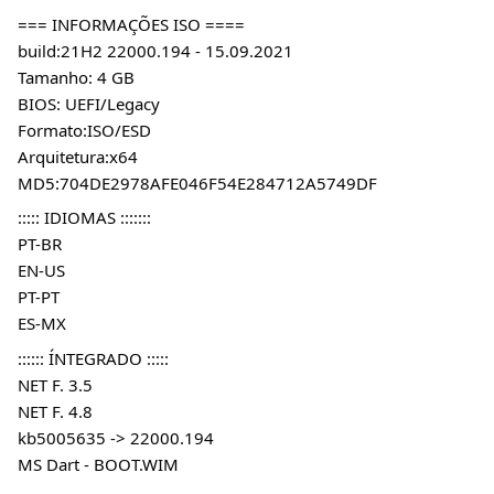
=== INFORMAÇÕES ISO ====
build:21H2 22000.194 - 15.09.2021
Tamanho: 4 GB
BIOS: UEFI/Legacy
Formato:ISO/ESD
Arquitetura:x64
MD5:704DE2978AFE046F54E284712A5749DF
::::: IDIOMAS :::::::
PT-BR
EN-US
PT-PT
ES-MX
:::::: ÍNTEGRADO :::::
NET F. 3.5
NET F. 4.8
kb5005635 -> 22000.194
MS Dart - BOOT.WIM 