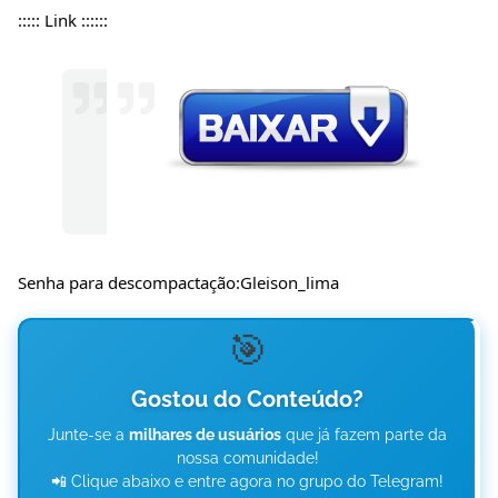
::::: Link ::::::
Senha para descompactação:Gleison_lima
🎯
Gostou do Conteúdo?
Junte-se a
milhares de usuários
que já fazem parte da
nossa comunidade!
📲 Clique abaixo e entre agora no grupo do Telegram!