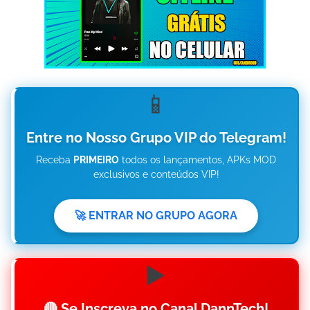
📱
Entre no Nosso Grupo VIP do Telegram!
Receba
PRIMEIRO
todos os lançamentos, APKs MOD
exclusivos e conteúdos VIP!
🚀 ENTRAR NO GRUPO AGORA
▶️
🔴 Se Inscreva no Canal DannTech!