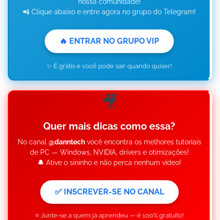
nossa comunidade!
📲 Clique abaixo e entre agora no grupo do Telegram!
🔥 ENTRAR NO GRUPO VIP
✨ É grátis e você pode sair quando quiser!
🎥
Quer mais dicas como essa?
No canal
@danntech
você encontra os melhores tutoriais
de PC — Windows, NVIDIA, drivers e otimizações!
🔔 Ative o sininho e não perca nenhum vídeo!
✅ INSCREVER-SE NO CANAL
⭐ Junte-se a quem já aprendeu — é 100% gratuito!