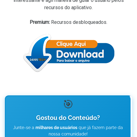
interessante e ágil maneira de guiar o usuário pelos
recursos do aplicativo.
Premium:
Recursos desbloqueados.
🎯
Gostou do Conteúdo?
Junte-se a
milhares de usuários
que já fazem parte da
nossa comunidade!