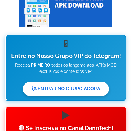
📱
Entre no Nosso Grupo VIP do Telegram!
Receba
PRIMEIRO
todos os lançamentos, APKs MOD
exclusivos e conteúdos VIP!
🚀 ENTRAR NO GRUPO AGORA
▶️
🔴 Se Inscreva no Canal DannTech!