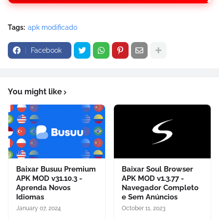
Tags:
apk modificado
Facebook
You might like
Baixar Busuu Premium
Baixar Soul Browser
APK MOD v31.10.3 -
APK MOD v1.3.77 -
Aprenda Novos
Navegador Completo
Idiomas
e Sem Anúncios
January 07, 2024
October 11, 2023