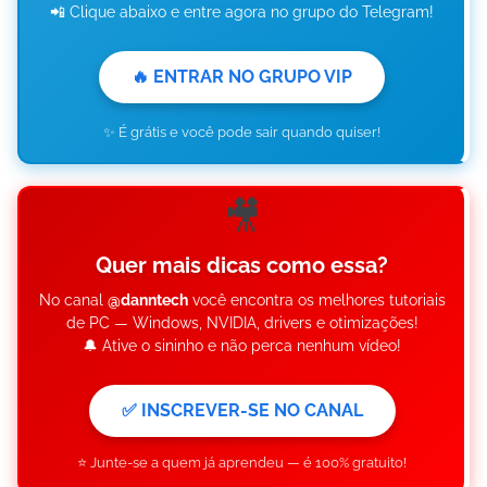
📲 Clique abaixo e entre agora no grupo do Telegram!
🔥 ENTRAR NO GRUPO VIP
✨ É grátis e você pode sair quando quiser!
🎥
Quer mais dicas como essa?
No canal
@danntech
você encontra os melhores tutoriais
de PC — Windows, NVIDIA, drivers e otimizações!
🔔 Ative o sininho e não perca nenhum vídeo!
✅ INSCREVER-SE NO CANAL
⭐ Junte-se a quem já aprendeu — é 100% gratuito!