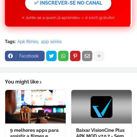
✅ INSCREVER-SE NO CANAL
⭐ Junte-se a quem já aprendeu — é 100% gratuito!
Tags:
Apk filmes
app séries
Facebook
You might like
9 melhores apps para
Baixar VisionCine Plus
assistir a filmes e
APK MOD v7.0.7 - Sem