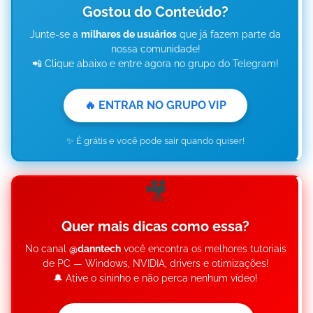
Gostou do Conteúdo?
Junte-se a
milhares de usuários
que já fazem parte da
nossa comunidade!
📲 Clique abaixo e entre agora no grupo do Telegram!
🔥 ENTRAR NO GRUPO VIP
✨ É grátis e você pode sair quando quiser!
🎥
Quer mais dicas como essa?
No canal
@danntech
você encontra os melhores tutoriais
de PC — Windows, NVIDIA, drivers e otimizações!
🔔 Ative o sininho e não perca nenhum vídeo!