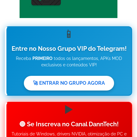
📱
Entre no Nosso Grupo VIP do Telegram!
Receba
PRIMEIRO
todos os lançamentos, APKs MOD
exclusivos e conteúdos VIP!
🚀 ENTRAR NO GRUPO AGORA
▶️
🔴 Se Inscreva no Canal DannTech!
Tutoriais de Windows, drivers NVIDIA, otimização de PC e