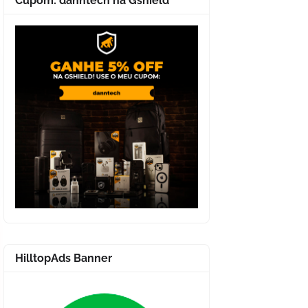
Cupom: danntech na Gshield
HilltopAds Banner