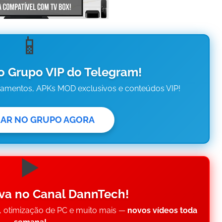
📱
o Grupo VIP do Telegram!
çamentos, APKs MOD exclusivos e conteúdos VIP!
RAR NO GRUPO AGORA
▶️
eva no Canal DannTech!
A, otimização de PC e muito mais —
novos vídeos toda