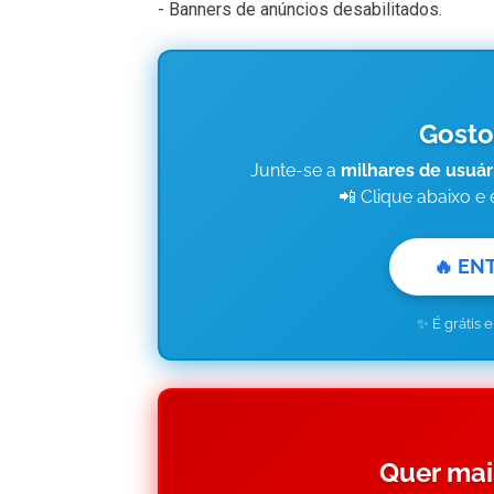
- Banners de anúncios desabilitados.
Gosto
Junte-se a
milhares de usuár
📲 Clique abaixo e
🔥 EN
✨ É grátis 
Quer mai