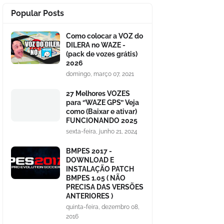
Popular Posts
Como colocar a VOZ do
DILERA no WAZE -
(pack de vozes grátis)
2026
domingo, março 07, 2021
27 Melhores VOZES
para ‘’WAZE GPS’’ Veja
como (Baixar e ativar)
FUNCIONANDO 2025
sexta-feira, junho 21, 2024
BMPES 2017 -
DOWNLOAD E
INSTALAÇÃO PATCH
BMPES 1.05 ( NÃO
PRECISA DAS VERSÕES
ANTERIORES )
quinta-feira, dezembro 08,
2016