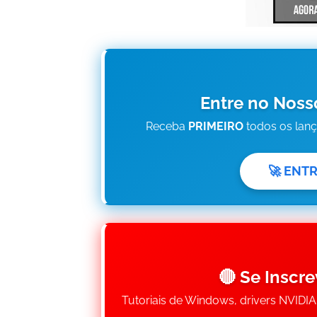
Entre no Noss
Receba
PRIMEIRO
todos os lan
🚀 ENT
🔴 Se Inscr
Tutoriais de Windows, drivers NVIDI