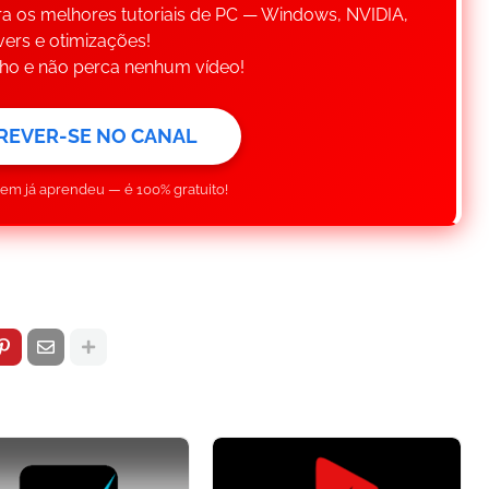
a os melhores tutoriais de PC — Windows, NVIDIA,
vers e otimizações!
inho e não perca nenhum vídeo!
REVER-SE NO CANAL
uem já aprendeu — é 100% gratuito!