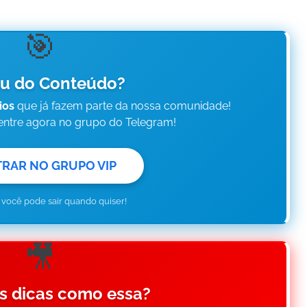
🎯
u do Conteúdo?
ios
que já fazem parte da nossa comunidade!
 entre agora no grupo do Telegram!
TRAR NO GRUPO VIP
e você pode sair quando quiser!
🎥
s dicas como essa?