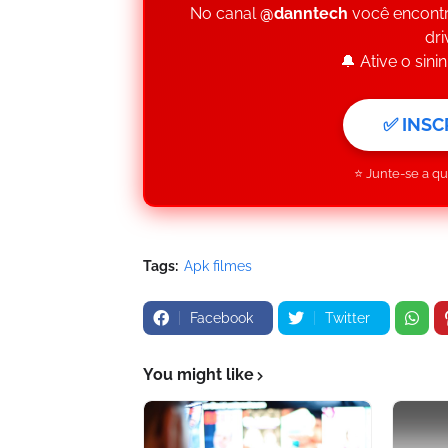
No canal
@danntech
você encontr
dri
🔔 Ative o sin
✅ INSC
⭐ Junte-se a q
Tags:
Apk filmes
Facebook
Twitter
You might like