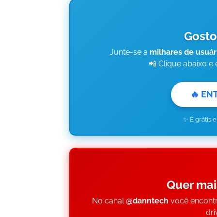
Gosto
Junte-se a
milhares de usuár
📲 Clique abaixo e
🔥 EN
✨ É grátis 
Quer mai
No canal
@danntech
você encontr
dri