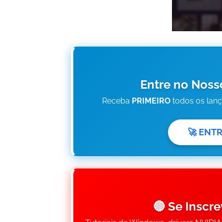
Entre no Noss
Receba
PRIMEIRO
todos os lan
🚀 ENT
🔴 Se Inscr