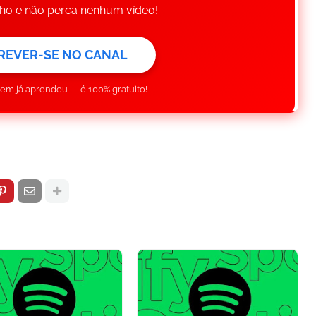
inho e não perca nenhum vídeo!
REVER-SE NO CANAL
uem já aprendeu — é 100% gratuito!