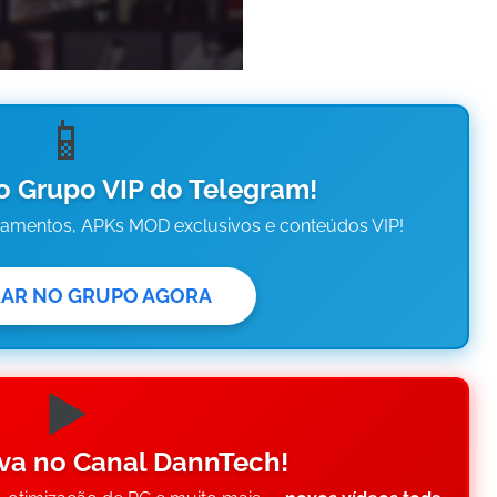
📱
o Grupo VIP do Telegram!
çamentos, APKs MOD exclusivos e conteúdos VIP!
RAR NO GRUPO AGORA
▶️
eva no Canal DannTech!