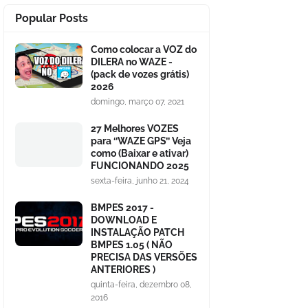
Popular Posts
Como colocar a VOZ do
DILERA no WAZE -
(pack de vozes grátis)
2026
domingo, março 07, 2021
27 Melhores VOZES
para ‘’WAZE GPS’’ Veja
como (Baixar e ativar)
FUNCIONANDO 2025
sexta-feira, junho 21, 2024
BMPES 2017 -
DOWNLOAD E
INSTALAÇÃO PATCH
BMPES 1.05 ( NÃO
PRECISA DAS VERSÕES
ANTERIORES )
quinta-feira, dezembro 08,
2016