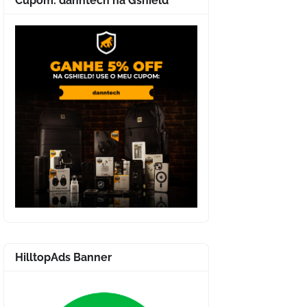
Cupom: danntech na Gshield
HilltopAds Banner