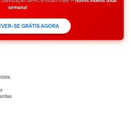
A, otimização de PC e muito mais —
novos vídeos toda
semana!
REVER-SE GRÁTIS AGORA
ylists
as
oritas