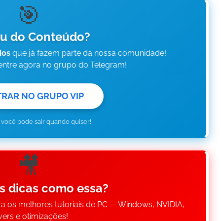
🎯
u do Conteúdo?
ios
que já fazem parte da nossa comunidade!
 entre agora no grupo do Telegram!
TRAR NO GRUPO VIP
e você pode sair quando quiser!
🎥
s dicas como essa?
a os melhores tutoriais de PC — Windows, NVIDIA,
vers e otimizações!