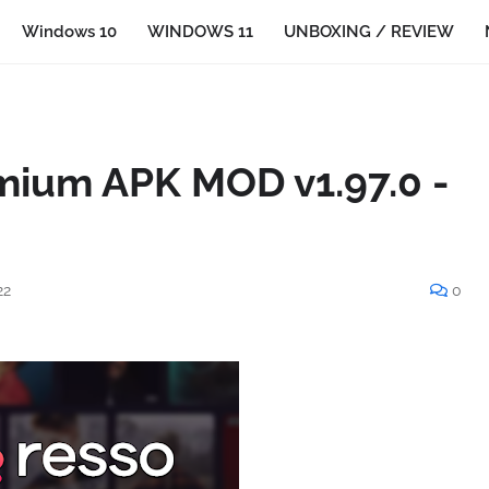
Windows 10
WINDOWS 11
UNBOXING / REVIEW
mium APK MOD v1.97.0 -
22
0