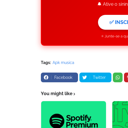
🔔 Ative o sin
✅ INSC
⭐ Junte-se a q
Tags:
Apk musica
Facebook
Twitter
You might like