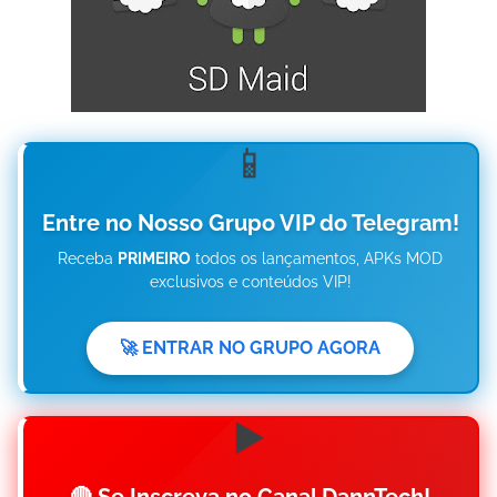
📱
Entre no Nosso Grupo VIP do Telegram!
Receba
PRIMEIRO
todos os lançamentos, APKs MOD
exclusivos e conteúdos VIP!
🚀 ENTRAR NO GRUPO AGORA
▶️