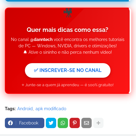
🎥
Quer mais dicas como essa?
No canal
@danntech
você encontra os melhores tutoriais
de PC — Windows, NVIDIA, drivers e otimizações!
🔔 Ative o sininho e não perca nenhum vídeo!
✅ INSCREVER-SE NO CANAL
⭐ Junte-se a quem já aprendeu — é 100% gratuito!
Tags:
Android
apk modificado
Facebook