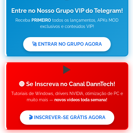
Entre no Nosso Grupo VIP do Telegram!
Receba
PRIMEIRO
todos os lançamentos, APKs MOD
exclusivos e conteúdos VIP!
🚀 ENTRAR NO GRUPO AGORA
▶️
🔴 Se Inscreva no Canal DannTech!
Tutoriais de Windows, drivers NVIDIA, otimização de PC e
muito mais —
novos vídeos toda semana!
🎬 INSCREVER-SE GRÁTIS AGORA