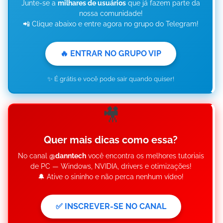
Junte-se a
milhares de usuários
que já fazem parte da
nossa comunidade!
📲 Clique abaixo e entre agora no grupo do Telegram!
🔥 ENTRAR NO GRUPO VIP
✨ É grátis e você pode sair quando quiser!
🎥
Quer mais dicas como essa?
No canal
@danntech
você encontra os melhores tutoriais
de PC — Windows, NVIDIA, drivers e otimizações!
🔔 Ative o sininho e não perca nenhum vídeo!
✅ INSCREVER-SE NO CANAL