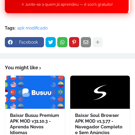
⭐ Junte-se a quem já aprendeu — é 100% gratuito!
Tags:
apk modificado
Facebook
You might like
Baixar Busuu Premium
Baixar Soul Browser
APK MOD v31.10.3 -
APK MOD v1.3.77 -
Aprenda Novos
Navegador Completo
Idiomas
e Sem Anúncios