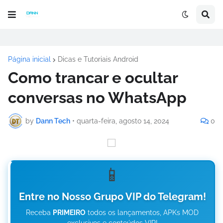
Página inicial
Dicas e Tutoriais Android
Como trancar e ocultar
conversas no WhatsApp
by
Dann Tech
•
quarta-feira, agosto 14, 2024
0
📱
Entre no Nosso Grupo VIP do Telegram!
Receba
PRIMEIRO
todos os lançamentos, APKs MOD