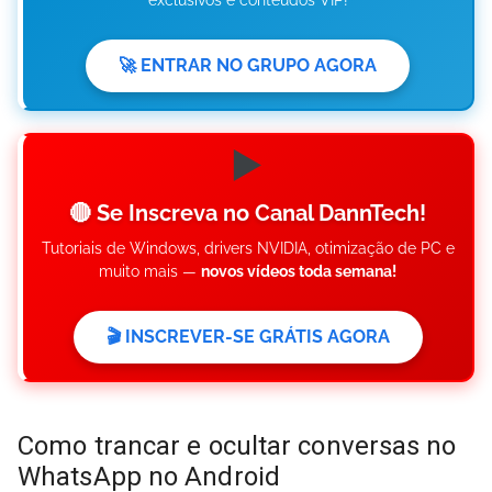
exclusivos e conteúdos VIP!
🚀 ENTRAR NO GRUPO AGORA
▶️
🔴 Se Inscreva no Canal DannTech!
Tutoriais de Windows, drivers NVIDIA, otimização de PC e
muito mais —
novos vídeos toda semana!
🎬 INSCREVER-SE GRÁTIS AGORA
Como trancar e ocultar conversas no
WhatsApp no Android