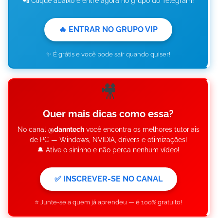
📲 Clique abaixo e entre agora no grupo do Telegram!
🔥 ENTRAR NO GRUPO VIP
✨ É grátis e você pode sair quando quiser!
🎥
Quer mais dicas como essa?
No canal
@danntech
você encontra os melhores tutoriais
de PC — Windows, NVIDIA, drivers e otimizações!
🔔 Ative o sininho e não perca nenhum vídeo!
✅ INSCREVER-SE NO CANAL
⭐ Junte-se a quem já aprendeu — é 100% gratuito!