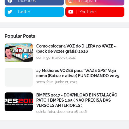
facebook
instagram
twitter
YouTube
Popular Posts
Como colocar a VOZ do DILERA no WAZE -
(pack de vozes grátis) 2026
domingo, março 07, 2021
27 Melhores VOZES para ‘’WAZE GPS’’ Veja
como (Baixar e ativar) FUNCIONANDO 2025
sexta-feira, junho 21, 2024
BMPES 2017 - DOWNLOAD E INSTALAÇÃO
PATCH BMPES 1.05 ( NÃO PRECISA DAS
VERSÕES ANTERIORES )
quinta-feira, dezembro 08, 2016