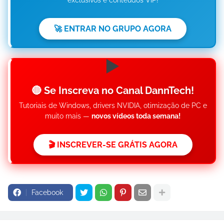
exclusivos e conteúdos VIP!
🚀 ENTRAR NO GRUPO AGORA
▶️
🔴 Se Inscreva no Canal DannTech!
Tutoriais de Windows, drivers NVIDIA, otimização de PC e
muito mais —
novos vídeos toda semana!
🎬 INSCREVER-SE GRÁTIS AGORA
Facebook