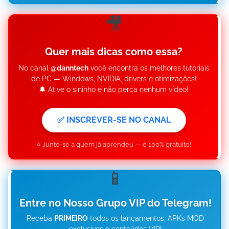
🎥
Quer mais dicas como essa?
No canal
@danntech
você encontra os melhores tutoriais
de PC — Windows, NVIDIA, drivers e otimizações!
🔔 Ative o sininho e não perca nenhum vídeo!
✅ INSCREVER-SE NO CANAL
⭐ Junte-se a quem já aprendeu — é 100% gratuito!
📱
Entre no Nosso Grupo VIP do Telegram!
Receba
PRIMEIRO
todos os lançamentos, APKs MOD